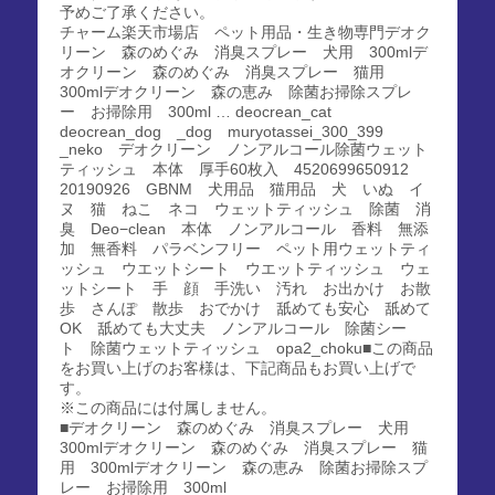
予めご了承ください。
チャーム楽天市場店 ペット用品・生き物専門デオク
リーン 森のめぐみ 消臭スプレー 犬用 300mlデ
オクリーン 森のめぐみ 消臭スプレー 猫用
300mlデオクリーン 森の恵み 除菌お掃除スプレ
ー お掃除用 300ml … deocrean_cat
deocrean_dog _dog muryotassei_300_399
_neko デオクリーン ノンアルコール除菌ウェット
ティッシュ 本体 厚手60枚入 4520699650912
20190926 GBNM 犬用品 猫用品 犬 いぬ イ
ヌ 猫 ねこ ネコ ウェットティッシュ 除菌 消
臭 Deo−clean 本体 ノンアルコール 香料 無添
加 無香料 パラベンフリー ペット用ウェットティ
ッシュ ウエットシート ウエットティッシュ ウェ
ットシート 手 顔 手洗い 汚れ お出かけ お散
歩 さんぽ 散歩 おでかけ 舐めても安心 舐めて
OK 舐めても大丈夫 ノンアルコール 除菌シー
ト 除菌ウェットティッシュ opa2_choku■この商品
をお買い上げのお客様は、下記商品もお買い上げで
す。
※この商品には付属しません。
■デオクリーン 森のめぐみ 消臭スプレー 犬用
300mlデオクリーン 森のめぐみ 消臭スプレー 猫
用 300mlデオクリーン 森の恵み 除菌お掃除スプ
レー お掃除用 300ml