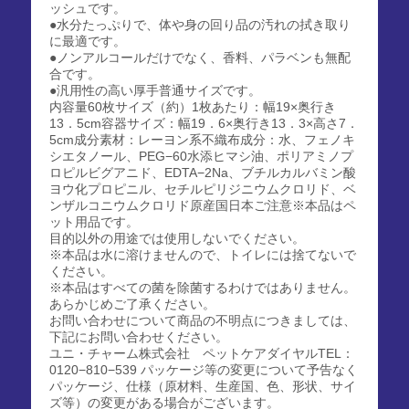
ッシュです。
●水分たっぷりで、体や身の回り品の汚れの拭き取り
に最適です。
●ノンアルコールだけでなく、香料、パラベンも無配
合です。
●汎用性の高い厚手普通サイズです。
内容量60枚サイズ（約）1枚あたり：幅19×奥行き
13．5cm容器サイズ：幅19．6×奥行き13．3×高さ7．
5cm成分素材：レーヨン系不織布成分：水、フェノキ
シエタノール、PEG−60水添ヒマシ油、ポリアミノプ
ロピルビグアニド、EDTA−2Na、ブチルカルバミン酸
ヨウ化プロピニル、セチルピリジニウムクロリド、ベ
ンザルコニウムクロリド原産国日本ご注意※本品はペ
ット用品です。
目的以外の用途では使用しないでください。
※本品は水に溶けませんので、トイレには捨てないで
ください。
※本品はすべての菌を除菌するわけではありません。
あらかじめご了承ください。
お問い合わせについて商品の不明点につきましては、
下記にお問い合わせください。
ユニ・チャーム株式会社 ペットケアダイヤルTEL：
0120−810−539 パッケージ等の変更について予告なく
パッケージ、仕様（原材料、生産国、色、形状、サイ
ズ等）の変更がある場合がございます。